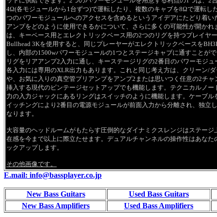
ットに供給できます。2つのパワーモジュールを用意する利点の1つは、2
4Ω(各モジュールから1台ずつ)で運転したり、複数のキャブを8Ωで運転し
つのパワーモジュールへのアクセスを含めるというアイデアにたどり着い
アンプをどのように使用できるかについて、さらに多くの可能性が開かれ
は、キーベース用とエレクトリックベース用の2つのリグを持つプレイヤ
Bullhead 3Kを使用すると、同じプレーヤーがエレクトリックベースをB
し、内部の1500wパワーモジュールの1つとステージキャブに通すことが
リグをリアアンプ2入力に通し、キーステージリグの2番目のパワーモジュ
各入力には専用のXLR出力もあります。これと同じ考え方は、クリーン/
や、お気に入りの真空管プリアンプをアンプ2または思いつく任意の2チャ
挿入する現代のビンテージセットアップでも機能します。テクニカルノート:背面の
力の入力ジャックにあるリングはスイッチのように機能します。ケーブル
イッチングにより2番目の電源モジュールが前面入力から分離され、独立
なります。
大容量のヘッドルームがもたらす圧倒的なダイナミクスレンジはステージ
在感を今まで以上に際立たせます。デュアルチャンネルの操作性はあなた
ックアップします。
その他画像です。
E.mail: info@bassplayer.co.jp
New Bass Guitars
Used Bass Guitars
New Bass Amplifiers
Used Bass Amplifiers