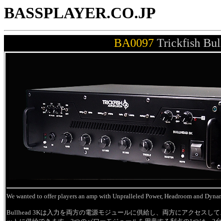
BASSPLAYER.CO.JP
BA0097
Trickfish Bu
We wanted to offer players an amp with Unpralleled Power, Headroom and Dyn
Bullhead 3Kは入力を両方の電源モジュールに供給し、両方にアクセス