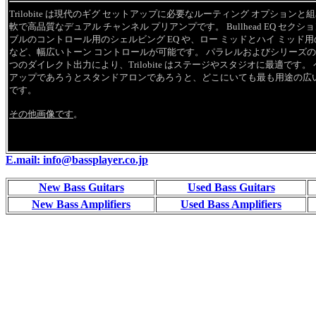
Trilobite は現代のギグ セットアップに必要なルーティング オプション
軟で高品質なデュアル チャンネル プリアンプです。 Bullhead EQ セク
ブルのコントロール用のシェルビング EQ や、ロー ミッドとハイ ミッド用の
など、幅広いトーン コントロールが可能です。 パラレルおよびシリーズのエ
つのダイレクト出力により、Trilobite はステージやスタジオに最適です
アップであろうとスタンドアロンであろうと、どこにいても最も用途の広
です。
その他画像です
。
E.mail: info@bassplayer.co.jp
New Bass Guitars
Used Bass Guitars
New Bass Amplifiers
Used Bass Amplifiers